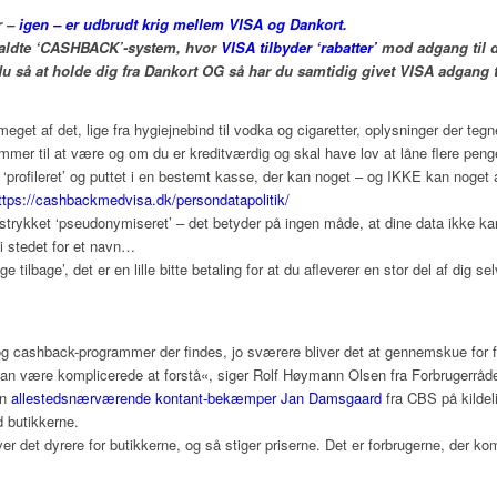
r –
igen – er udbrudt krig mellem VISA og Dankort.
kaldte ‘CASHBACK’-system, hvor
VISA tilbyder ‘rabatter’
mod adgang til di
 du så at holde dig fra Dankort OG så har du samtidig givet VISA adgang t
get af det, lige fra hygiejnebind til vodka og cigaretter, oplysninger der teg
mer til at være og om du er kreditværdig og skal have lov at låne flere penge
gt ‘profileret’ og puttet i en bestemt kasse, der kan noget – og IKKE kan noget 
ttps://cashbackmedvisa.dk/persondatapolitik/
udstrykket ‘pseudonymiseret’ – det betyder på ingen måde, at dine data ikke kan
i stedet for et navn…
ilbage’, det er en lille bitte betaling for at du afleverer en stor del af dig se
r og cashback-programmer der findes, jo sværere bliver det at gennemskue for 
kan være komplicerede at forstå«, siger Rolf Høymann Olsen fra Forbrugerrådet
en
allestedsnærværende kontant-bekæmper Jan Damsgaard
fra CBS på kildeli
 butikkerne.
iver det dyrere for butikkerne, og så stiger priserne. Det er forbrugerne, der kom