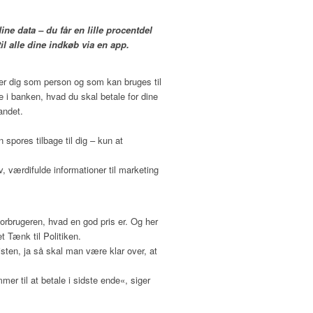
ne data – du får en lille procentdel
il alle dine indkøb via en app.
ner dig som person og som kan bruges til
 i banken, hvad du skal betale for dine
andet.
 spores tilbage til dig – kun at
lv, værdifulde informationer til marketing
forbrugeren, hvad en god pris er. Og her
 Tænk til Politiken.
sten, ja så skal man være klar over, at
mer til at betale i sidste ende«, siger