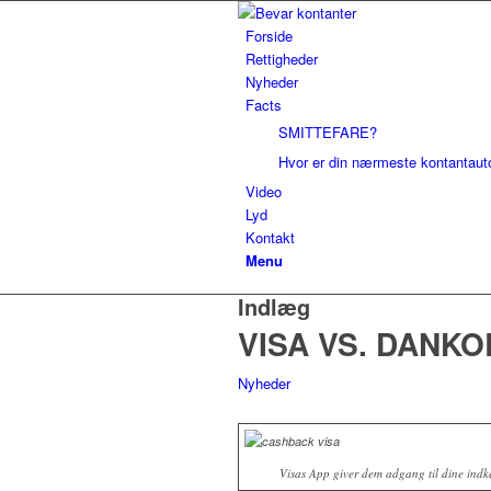
Forside
Rettigheder
Nyheder
Facts
SMITTEFARE?
Hvor er din nærmeste kontantau
Video
Lyd
Kontakt
Menu
Indlæg
VISA VS. DANKOR
Nyheder
Visas App giver dem adgang til dine indk