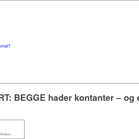
tomat?
T: BEGGE hader kontanter – og e
øbsdata..