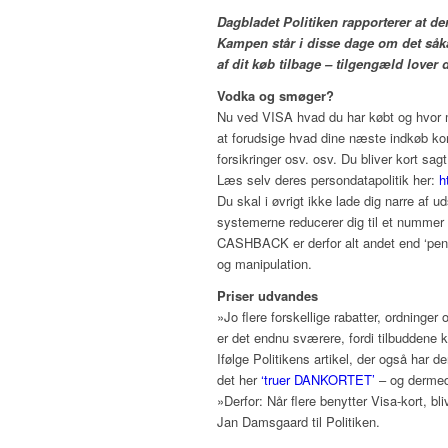
Dagbladet Politiken rapporterer at de
Kampen står i disse dage om det så
af dit køb tilbage – tilgengæld lover
Vodka og smøger?
Nu ved VISA hvad du har købt og hvor me
at forudsige hvad dine næste indkøb kom
forsikringer osv. osv. Du bliver kort sa
Læs selv deres persondatapolitik her:
h
Du skal i øvrigt ikke lade dig narre af 
systemerne reducerer dig til et nummer 
CASHBACK er derfor alt andet end ‘penge t
og manipulation.
Priser udvandes
»Jo flere forskellige rabatter, ordninge
er det endnu sværere, fordi tilbuddene 
Ifølge Politikens artikel, der også har d
det her
‘truer DANKORTET’
– og dermed
»Derfor: Når flere benytter Visa-kort, bl
Jan Damsgaard til Politiken.