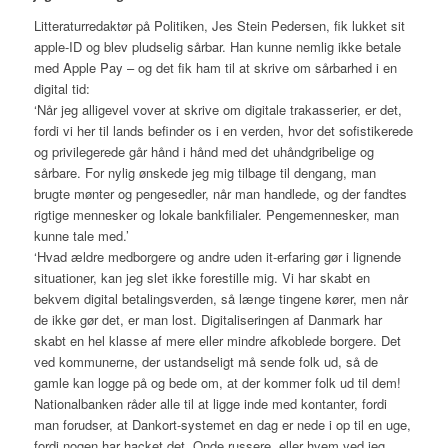
Litteraturredaktør på Politiken, Jes Stein Pedersen, fik lukket sit
apple-ID og blev pludselig sårbar. Han kunne nemlig ikke betale
med Apple Pay – og det fik ham til at skrive om sårbarhed i en
digital tid:
‘Når jeg alligevel vover at skrive om digitale trakasserier, er det,
fordi vi her til lands befinder os i en verden, hvor det sofistikerede
og privilegerede går hånd i hånd med det uhåndgribelige og
sårbare. For nylig ønskede jeg mig tilbage til dengang, man
brugte mønter og pengesedler, når man handlede, og der fandtes
rigtige mennesker og lokale bankfilialer. Pengemennesker, man
kunne tale med.’
‘Hvad ældre medborgere og andre uden it-erfaring gør i lignende
situationer, kan jeg slet ikke forestille mig. Vi har skabt en
bekvem digital betalingsverden, så længe tingene kører, men når
de ikke gør det, er man lost. Digitaliseringen af Danmark har
skabt en hel klasse af mere eller mindre afkoblede borgere. Det
ved kommunerne, der ustandseligt må sende folk ud, så de
gamle kan logge på og bede om, at der kommer folk ud til dem!
Nationalbanken råder alle til at ligge inde med kontanter, fordi
man forudser, at Dankort-systemet en dag er nede i op til en uge,
fordi nogen har hacket det. Onde russere, eller hvem ved jeg.