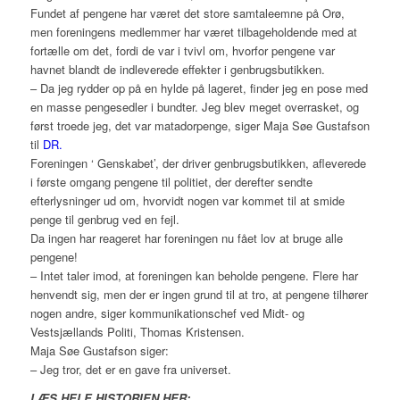
Fundet af pengene har været det store samtaleemne på Orø,
men foreningens medlemmer har været tilbageholdende med at
fortælle om det, fordi de var i tvivl om, hvorfor pengene var
havnet blandt de indleverede effekter i genbrugsbutikken.
– Da jeg rydder op på en hylde på lageret, finder jeg en pose med
en masse pengesedler i bundter. Jeg blev meget overrasket, og
først troede jeg, det var matadorpenge, siger Maja Søe Gustafson
til
DR.
Foreningen ‘ Genskabet’, der driver genbrugsbutikken, afleverede
i første omgang pengene til politiet, der derefter sendte
efterlysninger ud om, hvorvidt nogen var kommet til at smide
penge til genbrug ved en fejl.
Da ingen har reageret har foreningen nu fået lov at bruge alle
pengene!
– Intet taler imod, at foreningen kan beholde pengene. Flere har
henvendt sig, men der er ingen grund til at tro, at pengene tilhører
nogen andre, siger kommunikationschef ved Midt- og
Vestsjællands Politi, Thomas Kristensen.
Maja Søe Gustafson siger:
– Jeg tror, det er en gave fra universet.
LÆS HELE HISTORIEN HER: