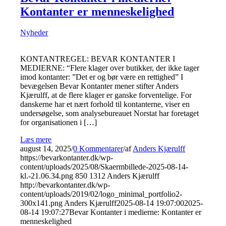
Kontanter er menneskelighed
Nyheder
KONTANTREGEL: BEVAR KONTANTER I
MEDIERNE: “Flere klager over butikker, der ikke tager
imod kontanter: ”Det er og bør være en rettighed” I
bevægelsen Bevar Kontanter mener stifter Anders
Kjærulff, at de flere klager er ganske forventelige. For
danskerne har et nært forhold til kontanterne, viser en
undersøgelse, som analysebureauet Norstat har foretaget
for organisationen i […]
Læs mere
august 14, 2025
/
0 Kommentarer
/
af
Anders Kjærulff
https://bevarkontanter.dk/wp-
content/uploads/2025/08/Skaermbillede-2025-08-14-
kl.-21.06.34.png
850
1312
Anders Kjærulff
http://bevarkontanter.dk/wp-
content/uploads/2019/02/logo_minimal_portfolio2-
300x141.png
Anders Kjærulff
2025-08-14 19:07:00
2025-
08-14 19:07:27
Bevar Kontanter i medierne: Kontanter er
menneskelighed