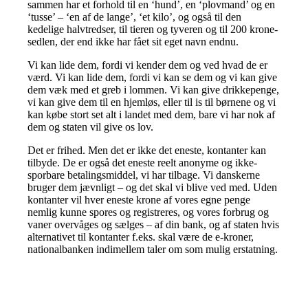
sammen har et forhold til en ‘hund’, en ‘plovmand’ og en
‘tusse’ – ‘en af de lange’, ‘et kilo’, og også til den
kedelige halvtredser, til tieren og tyveren og til 200 krone-
sedlen, der end ikke har fået sit eget navn endnu.
Vi kan lide dem, fordi vi kender dem og ved hvad de er
værd. Vi kan lide dem, fordi vi kan se dem og vi kan give
dem væk med et greb i lommen. Vi kan give drikkepenge,
vi kan give dem til en hjemløs, eller til is til børnene og vi
kan købe stort set alt i landet med dem, bare vi har nok af
dem og staten vil give os lov.
Det er frihed. Men det er ikke det eneste, kontanter kan
tilbyde. De er også det eneste reelt anonyme og ikke-
sporbare betalingsmiddel, vi har tilbage. Vi danskerne
bruger dem jævnligt – og det skal vi blive ved med. Uden
kontanter vil hver eneste krone af vores egne penge
nemlig kunne spores og registreres, og vores forbrug og
vaner overvåges og sælges – af din bank, og af staten hvis
alternativet til kontanter f.eks. skal være de e-kroner,
nationalbanken indimellem taler om som mulig erstatning.