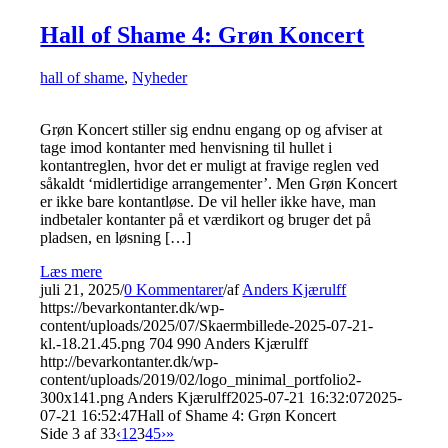
Hall of Shame 4: Grøn Koncert
hall of shame
,
Nyheder
Grøn Koncert stiller sig endnu engang op og afviser at
tage imod kontanter med henvisning til hullet i
kontantreglen, hvor det er muligt at fravige reglen ved
såkaldt ‘midlertidige arrangementer’. Men Grøn Koncert
er ikke bare kontantløse. De vil heller ikke have, man
indbetaler kontanter på et værdikort og bruger det på
pladsen, en løsning […]
Læs mere
juli 21, 2025
/
0 Kommentarer
/
af
Anders Kjærulff
https://bevarkontanter.dk/wp-
content/uploads/2025/07/Skaermbillede-2025-07-21-
kl.-18.21.45.png
704
990
Anders Kjærulff
http://bevarkontanter.dk/wp-
content/uploads/2019/02/logo_minimal_portfolio2-
300x141.png
Anders Kjærulff
2025-07-21 16:32:07
2025-
07-21 16:52:47
Hall of Shame 4: Grøn Koncert
Side 3 af 33
‹
1
2
3
4
5
›
»