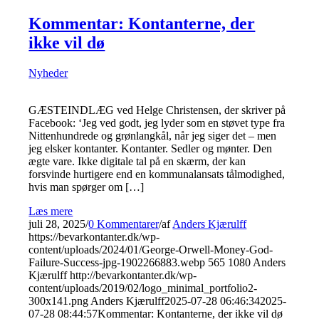
Kommentar: Kontanterne, der
ikke vil dø
Nyheder
GÆSTEINDLÆG ved Helge Christensen, der skriver på
Facebook: ‘Jeg ved godt, jeg lyder som en støvet type fra
Nittenhundrede og grønlangkål, når jeg siger det – men
jeg elsker kontanter. Kontanter. Sedler og mønter. Den
ægte vare. Ikke digitale tal på en skærm, der kan
forsvinde hurtigere end en kommunalansats tålmodighed,
hvis man spørger om […]
Læs mere
juli 28, 2025
/
0 Kommentarer
/
af
Anders Kjærulff
https://bevarkontanter.dk/wp-
content/uploads/2024/01/George-Orwell-Money-God-
Failure-Success-jpg-1902266883.webp
565
1080
Anders
Kjærulff
http://bevarkontanter.dk/wp-
content/uploads/2019/02/logo_minimal_portfolio2-
300x141.png
Anders Kjærulff
2025-07-28 06:46:34
2025-
07-28 08:44:57
Kommentar: Kontanterne, der ikke vil dø