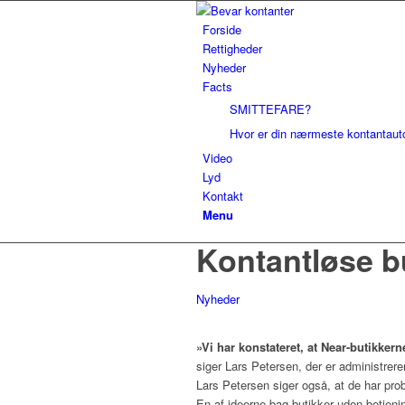
Forside
Rettigheder
Nyheder
Facts
SMITTEFARE?
Hvor er din nærmeste kontantau
Video
Lyd
Kontakt
Menu
Kontantløse bu
Nyheder
»Vi har konstateret, at Near-butikke
siger Lars Petersen, der er administreren
Lars Petersen siger også, at de har pr
En af ideerne bag butikker uden betjenin