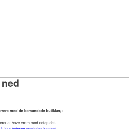
r ned
kurrere med de bemandede butikker,«
merer at have værn mod netop det.
så ikke behøver overholde kontant-