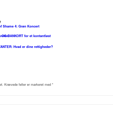
e
of Shame 4: Grøn Koncert
 OG DANKORT for et kontantløst
ANTER: Hvad er dine rettigheder?
et.
Krævede felter er markeret med
*