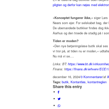
pligten og derfor kan nøjes med elektron
»Konceptet fungerer ikke,«
siger Lars 
Nears som ejer. For selskabet bag, der 
De ubemandede butikker findes dog ikke
Aarhus og den troede de stadig på i so
Tiden er moden?
»Den nye betjeningsløse butik skal ses
vi tror på, at tiden nu er moden,« udtal
Nu må vi se….
Links: BT:
https://www.bt.dk/virksomhede
Finans: h
ttps://finans.dk/erhverv/ECE
december 16, 2024
/
0 Kommentarer
/
af
A
Tags:
butik
,
Kontantløs
,
kontantreglen
Share this entry