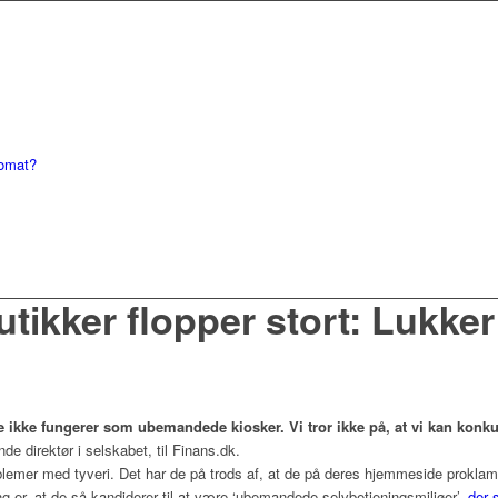
tomat?
tikker flopper stort: Lukke
rne ikke fungerer som ubemandede kiosker. Vi tror ikke på, at vi kan kon
de direktør i selskabet, til Finans.dk.
oblemer med tyveri. Det har de på trods af, at de på deres hjemmeside prokla
g er, at de så kandiderer til at være ‘ubemandede selvbetjeningsmiljøer’,
der 