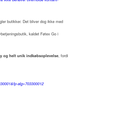
gler butikker. Det bliver dog ikke med
betjeningsbutik, kaldet Føtex Go i
y og helt unik indkøbsoplevelse
, fordi
70330001&fp-alg=703300012