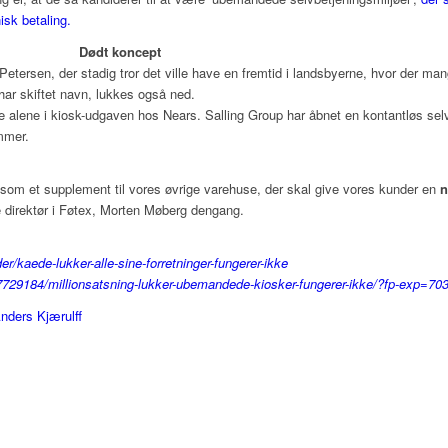
isk betaling.
Dødt koncept
Petersen, der stadig tror det ville have en fremtid i landsbyerne, hvor der man
har skiftet navn, lukkes også ned.
 alene i kiosk-udgaven hos Nears. Salling Group har åbnet en kontantløs selv
mmer.
 som et supplement til vores øvrige varehuse, der skal give vores kunder en
n
te direktør i Føtex, Morten Møberg dengang.
r/kaede-lukker-alle-sine-forretninger-fungerer-ikke
17729184/millionsatsning-lukker-ubemandede-kiosker-fungerer-ikke/?fp-exp=
nders Kjærulff