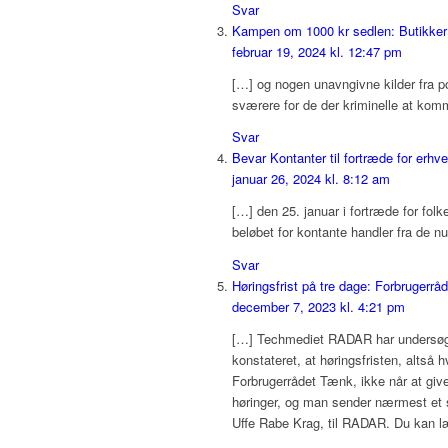
Svar
Kampen om 1000 kr sedlen: Butikker 
februar 19, 2024 kl. 12:47 pm
[…] og nogen unavngivne kilder fra p
sværere for de der kriminelle at kom
Svar
Bevar Kontanter til fortræde for erhv
januar 26, 2024 kl. 8:12 am
[…] den 25. januar i fortræde for fol
beløbet for kontante handler fra de n
Svar
Høringsfrist på tre dage: Forbrugerrå
december 7, 2023 kl. 4:21 pm
[…] Techmediet RADAR har undersøgt 
konstateret, at høringsfristen, altså 
Forbrugerrådet Tænk, ikke når at give
høringer, og man sender nærmest et si
Uffe Rabe Krag, til RADAR. Du kan l