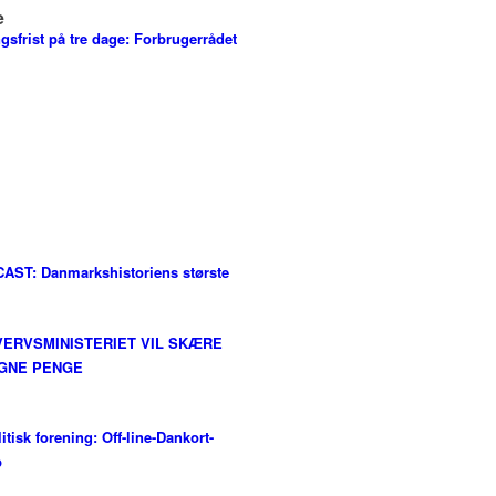
e
gsfrist på tre dage: Forbrugerrådet
AST: Danmarkshistoriens største
ERVSMINISTERIET VIL SKÆRE
 EGNE PENGE
litisk forening: Off-line-Dankort-
b