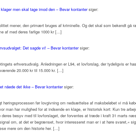
klager men skal tage imod den – Bevar kontanter
siger:
olitiet mener, den primært bruges af kriminelle. Og det skal som bekendt gå 
me af med deres farlige 1000 kr […]
ervsudvalget: Det sagde vi! – Bevar kontanter
siger:
ketingets erhversudvalg. Anledningen er L94, et lovforslag, der tydeligvis er 
uværende 20.000 kr til 15.000 kr. […]
det nåede det ikke – Bevar kontanter
siger:
høringsprocessen før lovgivning om nedsættelse af maksbeløbet vi må købe 
hvor man har mulighed for at indsende en klage, er historisk kort: Kun tre arbe
 deres besyv med til lovforslaget, der forventes at træde i kraft 31 marts næs
gnal om, at det er begrænset, hvor interesseret man er i at høre svaret,« sig
æse mere om den historie her. […]