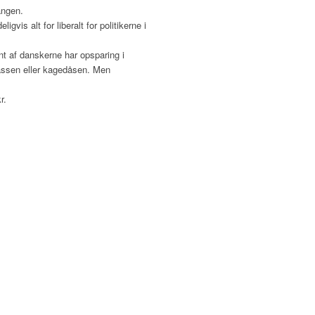
angen.
is alt for liberalt for politikerne i
ent af danskerne har opsparing i
rassen eller kagedåsen. Men
r.