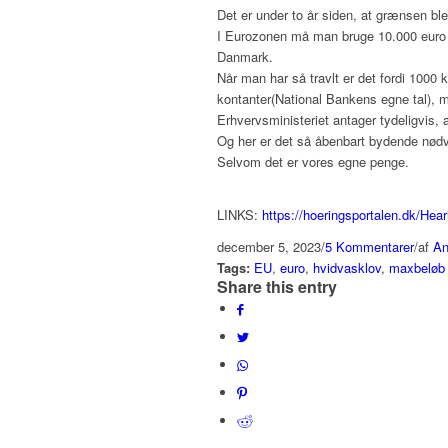
Det er under to år siden, at grænsen bl
I Eurozonen må man bruge 10.000 euro af 
Danmark.
Når man har så travlt er det fordi 1000 
kontanter(National Bankens egne tal), m
Erhvervsministeriet antager tydeligvis, a
Og her er det så åbenbart bydende nødve
Selvom det er vores egne penge.
LINKS:
https://hoeringsportalen.dk/Hea
december 5, 2023
/
5 Kommentarer
/
af
An
Tags:
EU
,
euro
,
hvidvasklov
,
maxbeløb
Share this entry