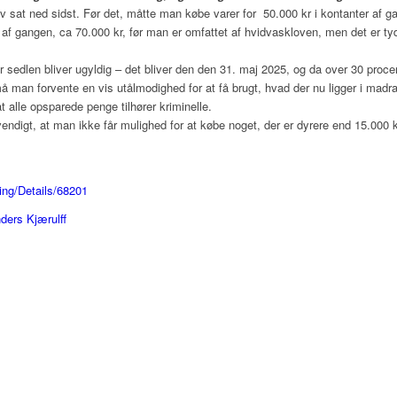
ev sat ned sidst. Før det, måtte man købe varer for 50.000 kr i kontanter af g
gangen, ca 70.000 kr, før man er omfattet af hvidvaskloven, men det er tydeligv
kr sedlen bliver ugyldig – det bliver den den 31. maj 2025, og da over 30 proc
å man forvente en vis utålmodighed for at få brugt, hvad der nu ligger i mad
t alle opsparede penge tilhører kriminelle.
ndigt, at man ikke får mulighed for at købe noget, der er dyrere end 15.000 k
ring/Details/68201
ders Kjærulff