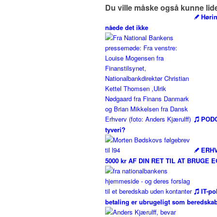
Du ville måske også kunne lid
Hørin
nåede det ikke
PODC
tyveri?
ERHV
5000 kr AF DIN RET TIL AT BRUGE
IT-po
betaling er ubrugeligt som beredska