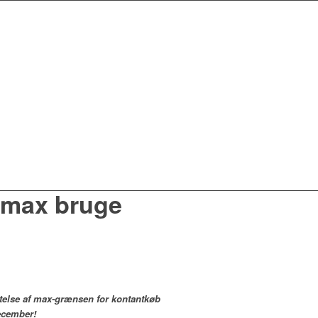
 max bruge
ttelse af max-grænsen for kontantkøb
december!