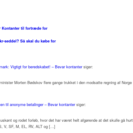
 Kontanter til fortræde for
kr-seddel? Så skal du købe for
ark: Vigtigt for beredskabet! – Bevar kontanter
siger:
ister Morten Bødskov flere gange trukket i den modsatte regning af Norge o
ten til anonyme betalinger – Bevar kontanter
siger:
 uskønt og rodet forløb, hvor det har været helt afgørende at det skulle gå hur
S, V, SF, M, EL, RV, ALT og […]