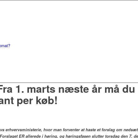
tomat?
a 1. marts næste år må du
ant per køb!
ovs erhvervsministerie, hvor man forventer at haste et forslag om nedsæ
 Forslaget ER allerede i høring, og høringsfasen slutter torsdag den 7. 