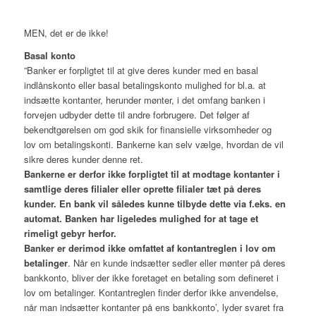
MEN, det er de ikke!
Basal konto
”Banker er forpligtet til at give deres kunder med en basal
indlånskonto eller basal betalingskonto mulighed for bl.a. at
indsætte kontanter, herunder mønter, i det omfang banken i
forvejen udbyder dette til andre forbrugere. Det følger af
bekendtgørelsen om god skik for finansielle virksomheder og
lov om betalingskonti. Bankerne kan selv vælge, hvordan de vil
sikre deres kunder denne ret.
Bankerne er derfor ikke forpligtet til at modtage kontanter i
samtlige deres filialer eller oprette filialer tæt på deres
kunder. En bank vil således kunne tilbyde dette via f.eks. en
automat. Banken har ligeledes mulighed for at tage et
rimeligt gebyr herfor.
Banker er derimod ikke omfattet af kontantreglen i lov om
betalinger
. Når en kunde indsætter sedler eller mønter på deres
bankkonto, bliver der ikke foretaget en betaling som defineret i
lov om betalinger. Kontantreglen finder derfor ikke anvendelse,
når man indsætter kontanter på ens bankkonto’, lyder svaret fra