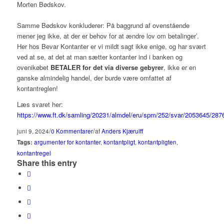
Morten Bødskov.
Samme Bødskov konkluderer: På baggrund af ovenstående
mener jeg ikke, at der er behov for at ændre lov om betalinger’.
Her hos Bevar Kontanter er vi mildt sagt ikke enige, og har svært
ved at se, at det at man sætter kontanter ind i banken og
ovenikøbet
BETALER for det via diverse gebyrer
, ikke er en
ganske almindelig handel, der burde være omfattet af
kontantreglen!
Læs svaret her:
https://www.ft.dk/samling/20231/almdel/eru/spm/252/svar/2053645/287
/
/
juni 9, 2024
0 Kommentarer
af
Anders Kjærulff
Tags:
argumenter for kontanter
,
kontantpligt
,
kontantpligten
,
kontantregel
Share this entry