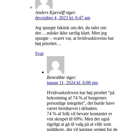
Anders Kjærulff
siger:
december 4, 2023 kl. 6:47 am
Jeg spurgte faktisk om det, du taler om
der….måske ikke særlig klart. Men jeg
spurgte – svaret var, at hvidvasklovenn har
høj prioritet…
Svar
Benedikte
siger:
januar 11, 2024 kl. 6:08 pm
Hvidvaskerloven har høj proritet “på
bekostning af 74 % af borgernes
personlige integritet”, det burde have
været fremhævet i debatten.
74 % af folk vil bevare kontanter er
vist skrupet til 69%. Men det også
rigeligt at gå til valg på at ville som
politikere, der vil kæmpe seriøst for de