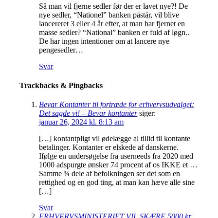
Så man vil fjerne sedler før der er lavet nye?! De
nye sedler, “Nationel” banken påstår, vil blive
lancereret 3 eller 4 år efter, at man har fjernet en
masse sedler? “National” banken er fuld af løgn..
De har ingen intentioner om at lancere nye
pengesedler…
Svar
Trackbacks & Pingbacks
Bevar Kontanter til fortræde for erhvervsudvalget:
Det sagde vi! – Bevar kontanter
siger:
januar 26, 2024 kl. 8:13 am
[…] kontantpligt vil ødelægge al tillid til kontante
betalinger. Kontanter er elskede af danskerne.
Ifølge en undersøgelse fra userneeds fra 2020 med
1000 adspurgte ønsker 74 procent af os IKKE et …
Samme ¾ dele af befolkningen ser det som en
rettighed og en god ting, at man kan hæve alle sine
[…]
Svar
ERHVERVSMINISTERIET VIL SKÆRE 5000 kr