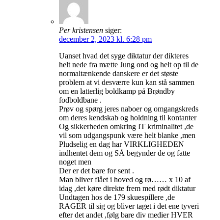
Per kristensen
siger:
december 2, 2023 kl. 6:28 pm
Uanset hvad det syge diktatur der dikteres
helt nede fra mætte Jung ond og helt op til de
normaltænkende danskere er det støste
problem at vi desværre kun kan stå sammen
om en latterlig boldkamp på Brøndby
fodboldbane .
Prøv og spørg jeres naboer og omgangskreds
om deres kendskab og holdning til kontanter
Og sikkerheden omkring IT kriminalitet ,de
vil som udgangspunk være helt blanke ,men
Pludselig en dag har VIRKLIGHEDEN
indhentet dem og SÅ begynder de og fatte
noget men
Der er det bare for sent .
Man bliver flået i hoved og rø…… x 10 af
idag ,det køre direkte frem med rødt diktatur
Undtagen hos de 179 skuespillere ,de
RAGER til sig og bliver taget i det ene tyveri
efter det andet ,følg bare div medier HVER