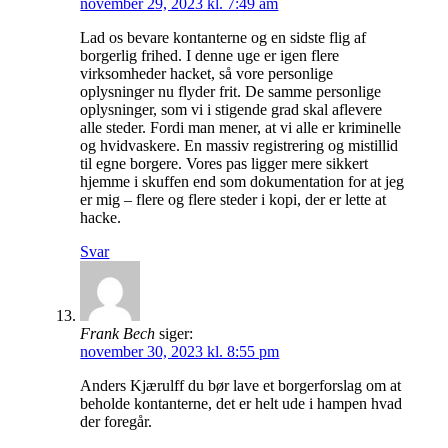
november 29, 2023 kl. 7:49 am
Lad os bevare kontanterne og en sidste flig af
borgerlig frihed. I denne uge er igen flere
virksomheder hacket, så vore personlige
oplysninger nu flyder frit. De samme personlige
oplysninger, som vi i stigende grad skal aflevere
alle steder. Fordi man mener, at vi alle er kriminelle
og hvidvaskere. En massiv registrering og mistillid
til egne borgere. Vores pas ligger mere sikkert
hjemme i skuffen end som dokumentation for at jeg
er mig – flere og flere steder i kopi, der er lette at
hacke.
Svar
Frank Bech
siger:
november 30, 2023 kl. 8:55 pm
Anders Kjærulff du bør lave et borgerforslag om at
beholde kontanterne, det er helt ude i hampen hvad
der foregår.