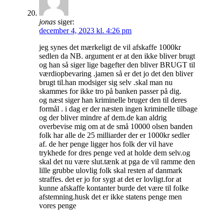
jonas
siger:
december 4, 2023 kl. 4:26 pm
jeg synes det mærkeligt de vil afskaffe 1000kr
sedlen da NB. argument er at den ikke bliver brugt
og han så siger lige bagefter den bliver BRUGT til
værdiopbevaring .jamen så er det jo det den bliver
brugt til.han modsiger sig selv .skal man nu
skammes for ikke tro på banken passer på dig.
og næst siger han kriminelle bruger den til deres
formål . i dag er der næsten ingen kriminelle tilbage
og der bliver mindre af dem.de kan aldrig
overbevise mig om at de små 10000 olsen banden
folk har alle de 25 milliarder der er 1000kr sedler
af. de her penge ligger hos folk der vil have
trykhede for dres penge ved at holde dem selv.og
skal det nu være slut.tænk at pga de vil ramme den
lille grubbe ulovlig folk skal resten af danmark
straffes. det er jo for sygt at det er lovligt.for at
kunne afskaffe kontanter burde det være til folke
afstemning.husk det er ikke statens penge men
vores penge