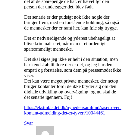
del af de sparepenge de har, er hævet før den
person der undersøger det, blev født.
Det senarie er der pudsigt nok ikke nogle der
bringer frem, med en forstående holdning, så også
de mennesker der er ramt her, kan føle sig trygge.
Det er nedværdigende og yderest ubehageligt at
blive kriminaliseret, når man er et ordenligt
sparsommeligt menneske.
Det skal siges jeg ikke er helt i den situation, men
har kendskab til flere der er det, og jeg har den
empati og forståelse, som dem på pressemødet ikke
viser.
Det kan være meget private mennesker, der netop
bruger kontanter fordi de ikke bryder sig om den
digitale udvikling og overvågning, og nu skal de
det senarie igennem. Føj!
https://ekstrabladet.dk/nyheder/samfund/raser-over-
kontant-udmelding-det-er-tyveri/10044461
Svar