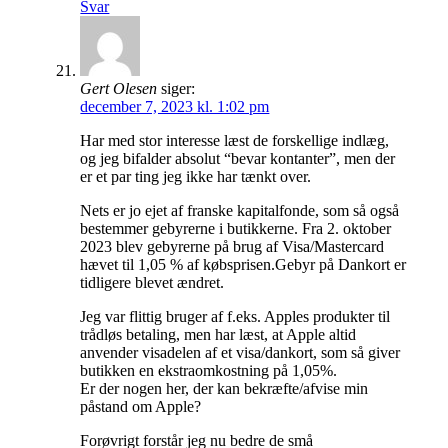
Svar
Gert Olesen
siger:
december 7, 2023 kl. 1:02 pm
Har med stor interesse læst de forskellige indlæg,
og jeg bifalder absolut “bevar kontanter”, men der
er et par ting jeg ikke har tænkt over.
Nets er jo ejet af franske kapitalfonde, som så også
bestemmer gebyrerne i butikkerne. Fra 2. oktober
2023 blev gebyrerne på brug af Visa/Mastercard
hævet til 1,05 % af købsprisen.Gebyr på Dankort er
tidligere blevet ændret.
Jeg var flittig bruger af f.eks. Apples produkter til
trådløs betaling, men har læst, at Apple altid
anvender visadelen af et visa/dankort, som så giver
butikken en ekstraomkostning på 1,05%.
Er der nogen her, der kan bekræfte/afvise min
påstand om Apple?
Forøvrigt forstår jeg nu bedre de små