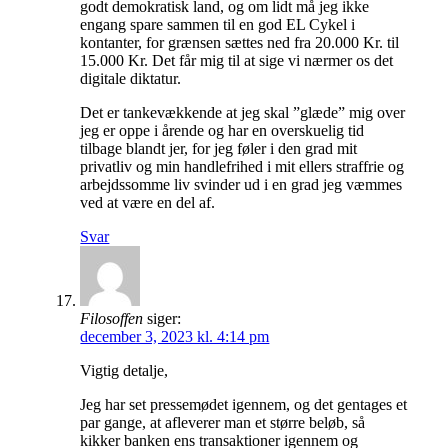
godt demokratisk land, og om lidt må jeg ikke
engang spare sammen til en god EL Cykel i
kontanter, for grænsen sættes ned fra 20.000 Kr. til
15.000 Kr. Det får mig til at sige vi nærmer os det
digitale diktatur.
Det er tankevækkende at jeg skal ”glæde” mig over
jeg er oppe i årende og har en overskuelig tid
tilbage blandt jer, for jeg føler i den grad mit
privatliv og min handlefrihed i mit ellers straffrie og
arbejdssomme liv svinder ud i en grad jeg væmmes
ved at være en del af.
Svar
Filosoffen
siger:
december 3, 2023 kl. 4:14 pm
Vigtig detalje,
Jeg har set pressemødet igennem, og det gentages et
par gange, at afleverer man et større beløb, så
kikker banken ens transaktioner igennem og