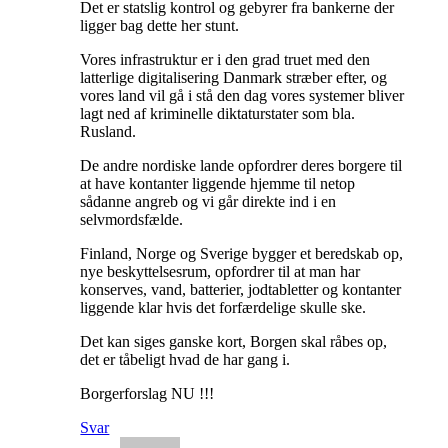
Det er statslig kontrol og gebyrer fra bankerne der
ligger bag dette her stunt.
Vores infrastruktur er i den grad truet med den
latterlige digitalisering Danmark stræber efter, og
vores land vil gå i stå den dag vores systemer bliver
lagt ned af kriminelle diktaturstater som bla.
Rusland.
De andre nordiske lande opfordrer deres borgere til
at have kontanter liggende hjemme til netop
sådanne angreb og vi går direkte ind i en
selvmordsfælde.
Finland, Norge og Sverige bygger et beredskab op,
nye beskyttelsesrum, opfordrer til at man har
konserves, vand, batterier, jodtabletter og kontanter
liggende klar hvis det forfærdelige skulle ske.
Det kan siges ganske kort, Borgen skal råbes op,
det er tåbeligt hvad de har gang i.
Borgerforslag NU !!!
Svar