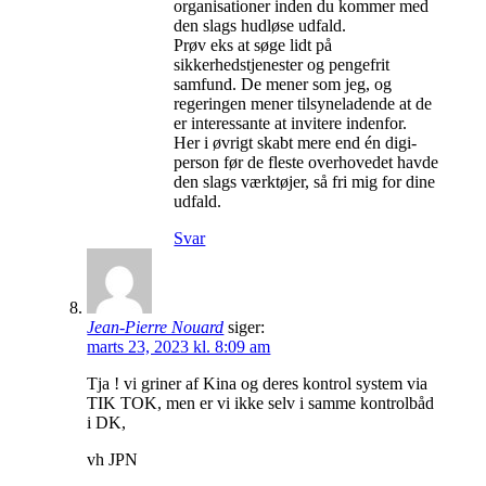
organisationer inden du kommer med
den slags hudløse udfald.
Prøv eks at søge lidt på
sikkerhedstjenester og pengefrit
samfund. De mener som jeg, og
regeringen mener tilsyneladende at de
er interessante at invitere indenfor.
Her i øvrigt skabt mere end én digi-
person før de fleste overhovedet havde
den slags værktøjer, så fri mig for dine
udfald.
Svar
Jean-Pierre Nouard
siger:
marts 23, 2023 kl. 8:09 am
Tja ! vi griner af Kina og deres kontrol system via
TIK TOK, men er vi ikke selv i samme kontrolbåd
i DK,
vh JPN