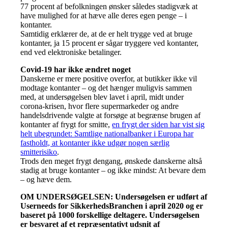
77 procent af befolkningen ønsker således stadigvæk at
have mulighed for at hæve alle deres egen penge – i
kontanter.
Samtidig erklærer de, at de er helt trygge ved at bruge
kontanter, ja 15 procent er sågar tryggere ved kontanter,
end ved elektroniske betalinger.
Covid-19 har ikke ændret noget
Danskerne er mere positive overfor, at butikker ikke vil
modtage kontanter – og det hænger muligvis sammen
med, at undersøgelsen blev lavet i april, midt under
corona-krisen, hvor flere supermarkeder og andre
handelsdrivende valgte at forsøge at begrænse brugen af
kontanter af frygt for smitte,
en frygt der siden har vist sig
helt ubegrundet: Samtlige nationalbanker i Europa har
fastholdt, at kontanter ikke udgør nogen særlig
smitterisiko
.
Trods den meget frygt dengang, ønskede danskerne altså
stadig at bruge kontanter – og ikke mindst: At bevare dem
– og hæve dem.
OM UNDERSØGELSEN: Undersøgelsen er udført af
Userneeds for SikkerhedsBranchen i april 2020 og er
baseret på 1000 forskellige deltagere. Undersøgelsen
er besvaret af et repræsentativt udsnit af