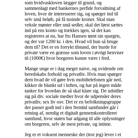
som hvidvaskloven lægger til grund, og
sammenlagt med bankernes perfide forvaltning af
loven, hvor de interesserer sig, og spørger ind til
selv små beløb, på få tusinde kroner. Skal man
veksle mønter eller små sedler, skal det først sættes
ind på ens konto og trækkes igen, så det kan
registreres at nu, har fru Hansen tømt sin spargris,
og der var 1200 kr. i den. Hvad vil hun så bruge
dem til? Det er en forrykt tilstand, der burde for
private være en grænse som loven i øvrigt henviser
til (1000€) hvor borgeren kunne være i fred.
Mange unge er i dag meget naive, og uvidende om
beredskabs forhold og privatliv. Hvis man spørger
dem hvad de vil gøre hvis mobiltelefonen går ned,
kikker de blankt ud i luften, og har på ingen måde
tanker for hvordan de så skal klare sig. De udstiller
sig på div. sociale medier hvor de udpensler deres
privatliv, sex liv osv. Det er en befolkningsgruppe
der passer godt ind i den fremtid samfundet går i
retning af, nemlig et digitalt gennemkontrolleret
samfund, hvor staten har adgang til alle oplysninger
om borgeren, selv de mest private, og intime.
Jeg er et voksent menneske der (tror jeg) lever i et