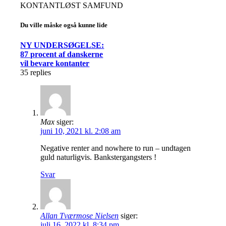
KONTANTLØST SAMFUND
Du ville måske også kunne lide
NY UNDERSØGELSE:
87 procent af danskerne
vil bevare kontanter
35
replies
Max
siger:
juni 10, 2021 kl. 2:08 am
Negative renter and nowhere to run – undtagen
guld naturligvis. Bankstergangsters !
Svar
Allan Tværmose Nielsen
siger:
juli 16, 2022 kl. 8:34 pm