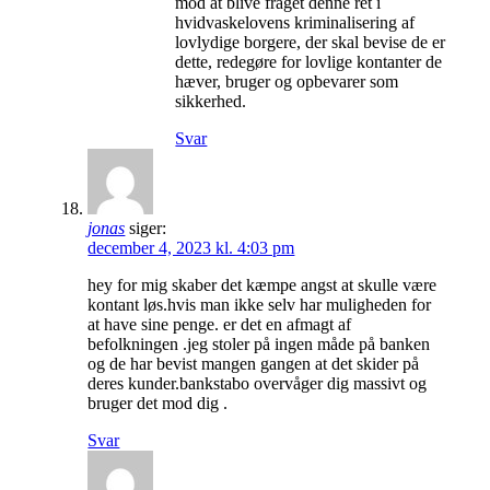
mod at blive fraget denne ret i
hvidvaskelovens kriminalisering af
lovlydige borgere, der skal bevise de er
dette, redegøre for lovlige kontanter de
hæver, bruger og opbevarer som
sikkerhed.
Svar
jonas
siger:
december 4, 2023 kl. 4:03 pm
hey for mig skaber det kæmpe angst at skulle være
kontant løs.hvis man ikke selv har muligheden for
at have sine penge. er det en afmagt af
befolkningen .jeg stoler på ingen måde på banken
og de har bevist mangen gangen at det skider på
deres kunder.bankstabo overvåger dig massivt og
bruger det mod dig .
Svar