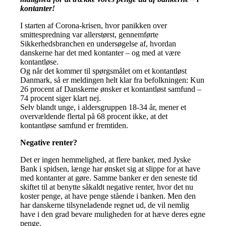
kontanter!
I starten af Corona-krisen, hvor panikken over
smittespredning var allerstørst, gennemførte
Sikkerhedsbranchen en undersøgelse af, hvordan
danskerne har det med kontanter – og med at være
kontantløse.
Og når det kommer til spørgsmålet om et kontantløst
Danmark, så er meldingen helt klar fra befolkningen: Kun
26 procent af Danskerne ønsker et kontantløst samfund –
74 procent siger klart nej.
Selv blandt unge, i aldersgruppen 18-34 år, mener et
overvældende flertal på 68 procent ikke, at det
kontantløse samfund er fremtiden.
Negative renter?
Det er ingen hemmelighed, at flere banker, med Jyske
Bank i spidsen, længe har ønsket sig at slippe for at have
med kontanter at gøre. Samme banker er den seneste tid
skiftet til at benytte såkaldt negative renter, hvor det nu
koster penge, at have penge stående i banken. Men den
har danskerne tilsyneladende regnet ud, de vil nemlig
have i den grad bevare muligheden for at hæve deres egne
penge.