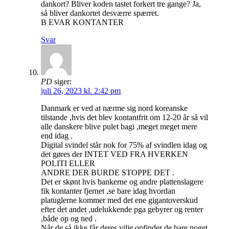
dankort? Bliver koden tastet forkert tre gange? Ja,
så bliver dankortet desværre spærret.
B EVAR KONTANTER
Svar
PD
siger:
juli 26, 2023 kl. 2:42 pm
Danmark er ved at nærme sig nord koreanske
tilstande ,hvis det blev kontantfrit om 12-20 år så vil
alle danskere blive pulet bagi ,meget meget mere
end idag .
Digital svindel står nok for 75% af svindlen idag og
det gøres der INTET VED FRA HVERKEN
POLITI ELLER
ANDRE DER BURDE STOPPE DET .
Det er skønt hvis bankerne og andre plattenslagere
fik kontanter fjernet ,se bare idag hvordan
platuglerne kommer med det ene gigantoverskud
efter det andet ,udelukkende pga gebyrer og renter
,både op og ned .
Når de så ikke får deres vilje opfinder de bare noget