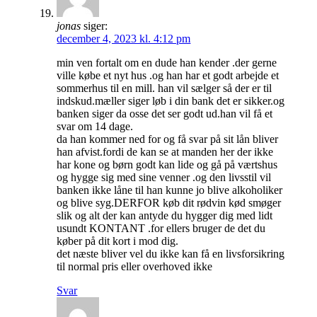
jonas
siger:
december 4, 2023 kl. 4:12 pm
min ven fortalt om en dude han kender .der gerne
ville købe et nyt hus .og han har et godt arbejde et
sommerhus til en mill. han vil sælger så der er til
indskud.mæller siger løb i din bank det er sikker.og
banken siger da osse det ser godt ud.han vil få et
svar om 14 dage.
da han kommer ned for og få svar på sit lån bliver
han afvist.fordi de kan se at manden her der ikke
har kone og børn godt kan lide og gå på værtshus
og hygge sig med sine venner .og den livsstil vil
banken ikke låne til han kunne jo blive alkoholiker
og blive syg.DERFOR køb dit rødvin kød smøger
slik og alt der kan antyde du hygger dig med lidt
usundt KONTANT .for ellers bruger de det du
køber på dit kort i mod dig.
det næste bliver vel du ikke kan få en livsforsikring
til normal pris eller overhoved ikke
Svar