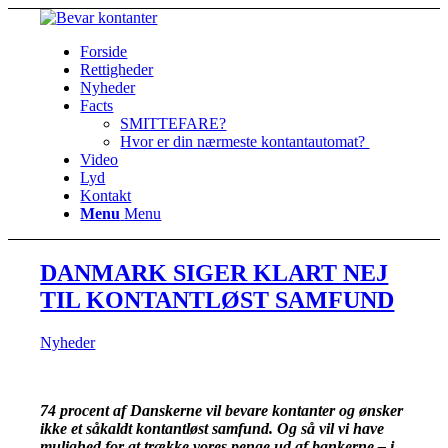
Forside
Rettigheder
Nyheder
Facts
SMITTEFARE?
Hvor er din nærmeste kontantautomat?
Video
Lyd
Kontakt
Menu
Menu
DANMARK SIGER KLART NEJ
TIL KONTANTLØST SAMFUND
Nyheder
74 procent af Danskerne vil bevare kontanter og ønsker
ikke et såkaldt kontantløst samfund. Og så vil vi have
mulighed for at trække vores penge ud af bankerne – i