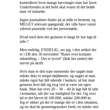
kontrollerer hvor mange hævninger man har lavet.
Underforstået at det helst skal svarer til det beløb
man vil indsætte.
Ingen journalister finder på at stille et bestemt, og
MEGET relevant spørgsmål, der ville have været
yderest passende ved det pressemøde.
Hvad med dem der gennem et langt liv har lagt til
side.?
Men endelig, ENDELIG, ser jeg, i den artikel der
er i EB den 30 november ”Raser over kontant-
udmelding: – Det er tyveri” (link her under) det
nævnt på skrift.
Hvis man er den type menneske der uagtet man
måske ikke er meget højtlønnet, og uagtet at man
måske også har lidt stående i banken, så har man
gennem livet følt sig tryg ved at være sin egen
bank. Man har over 20 – 30 – 40 år lagt lidt til side
i kontanter, når der var mulighed for det. Og over
tid er det blevet til 100.000, måske 200.000 kr.
Jeg er sikker på der er mange der er i den situation,
og nu skal de gennemgranskes fordi, en måske stor