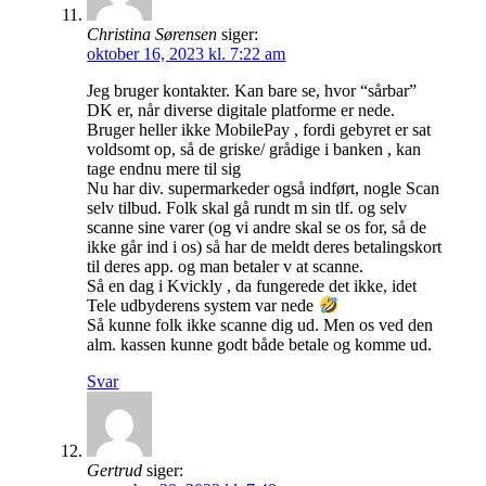
Christina Sørensen
siger:
oktober 16, 2023 kl. 7:22 am
Jeg bruger kontakter. Kan bare se, hvor “sårbar”
DK er, når diverse digitale platforme er nede.
Bruger heller ikke MobilePay , fordi gebyret er sat
voldsomt op, så de griske/ grådige i banken , kan
tage endnu mere til sig
Nu har div. supermarkeder også indført, nogle Scan
selv tilbud. Folk skal gå rundt m sin tlf. og selv
scanne sine varer (og vi andre skal se os for, så de
ikke går ind i os) så har de meldt deres betalingskort
til deres app. og man betaler v at scanne.
Så en dag i Kvickly , da fungerede det ikke, idet
Tele udbyderens system var nede
Så kunne folk ikke scanne dig ud. Men os ved den
alm. kassen kunne godt både betale og komme ud.
Svar
Gertrud
siger: