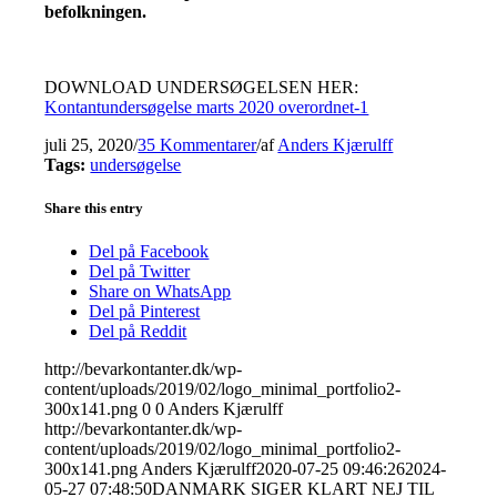
befolkningen.
DOWNLOAD UNDERSØGELSEN HER:
Kontantundersøgelse marts 2020 overordnet-1
juli 25, 2020
/
35 Kommentarer
/
af
Anders Kjærulff
Tags:
undersøgelse
Share this entry
Del på Facebook
Del på Twitter
Share on WhatsApp
Del på Pinterest
Del på Reddit
http://bevarkontanter.dk/wp-
content/uploads/2019/02/logo_minimal_portfolio2-
300x141.png
0
0
Anders Kjærulff
http://bevarkontanter.dk/wp-
content/uploads/2019/02/logo_minimal_portfolio2-
300x141.png
Anders Kjærulff
2020-07-25 09:46:26
2024-
05-27 07:48:50
DANMARK SIGER KLART NEJ TIL